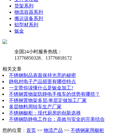
货架系列
物流容器系列
搬运设备系列
铝型材系列
钣金
全国24小时服务热线：
13776850328、13776818172
相关文章
不锈钢制品表面保持光亮的秘密
静电对电子产品损害有哪些特点
一文带你读懂什么是钣金加工?
不锈钢置物架防静电手推车的优势有哪些？
不锈钢置物架多层/单层定做加工厂家
多层物料周转车生产厂家
不锈钢橱柜：现代厨房的创新选择
不锈钢防静电工作台：高效与安全的完美结合
您的位置：
首页
>>
物流产品
>>
不锈钢家用橱柜