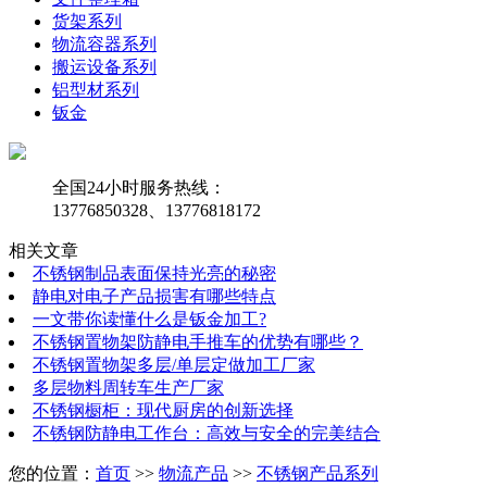
货架系列
物流容器系列
搬运设备系列
铝型材系列
钣金
全国24小时服务热线：
13776850328、13776818172
相关文章
不锈钢制品表面保持光亮的秘密
静电对电子产品损害有哪些特点
一文带你读懂什么是钣金加工?
不锈钢置物架防静电手推车的优势有哪些？
不锈钢置物架多层/单层定做加工厂家
多层物料周转车生产厂家
不锈钢橱柜：现代厨房的创新选择
不锈钢防静电工作台：高效与安全的完美结合
您的位置：
首页
>>
物流产品
>>
不锈钢产品系列