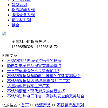
货架系列
物流容器系列
搬运设备系列
铝型材系列
钣金
全国24小时服务热线：
13776850328、13776818172
相关文章
不锈钢制品表面保持光亮的秘密
静电对电子产品损害有哪些特点
一文带你读懂什么是钣金加工?
不锈钢置物架防静电手推车的优势有哪些？
不锈钢置物架多层/单层定做加工厂家
多层物料周转车生产厂家
不锈钢橱柜：现代厨房的创新选择
不锈钢防静电工作台：高效与安全的完美结合
您的位置：
首页
>>
物流产品
>>
不锈钢产品系列